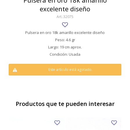
Pulsera en oro 18k amarillo
SWATCH
excelente diseño
Llaveros
Pendientes y medallas
TISSOT
BULGARI
32075
Marcadores de libros
Prendedores
CARTIER
Caravanas perlas
Pulseras
Pulsera en oro 18k amarillo excelente diseño
CHOPARD
Peso: 4.6 gr
Largo: 19 cm aprox.
JAEGER-LECOULTRE
Condición: Usada
LONGINES
Este artículo está agotado.
MOVADO
OMEGA
OTRAS MARCAS RELOJES
Productos que te pueden interesar
ROLEX
TAG HEUER