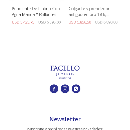
Pendiente De Platino Con
Colgante y prendedor
Co
Agua Marina Y Brillantes
antiguo en oro 18 k,
br
brillantes y zafiros
00
USD
5.435,75
USD
6.395,00
USD
5.856,50
USD
6.890,00
U
sintéticos.



Newsletter
¡Suscribite y recibí todas nuestras novedades!