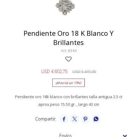
SWATCH
Llaveros
Pendientes y medallas
TISSOT
BULGARI
Marcadores de libros
Prendedores
CARTIER
Pendiente Oro 18 K Blanco Y
Caravanas perlas
Pulseras
Brillantes
CHOPARD
6344
JAEGER-LECOULTRE
LONGINES
USD
4.602,75
USD
5.415,00
MOVADO
15
OMEGA
Pendiente oro 18k blanco con brillantes talla antigua 2.5 ct
OTRAS MARCAS RELOJES
aprox.peso 15.50 gr. , largo 43 cm
ROLEX




TAG HEUER
Envíos