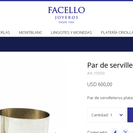
ERLAS
MONTBLANC
LINGOTES Y MONEDAS
PLATERÍA CRIOLL
Par de servill
15550
USD
600,00
Par de servilleteros plata
1

