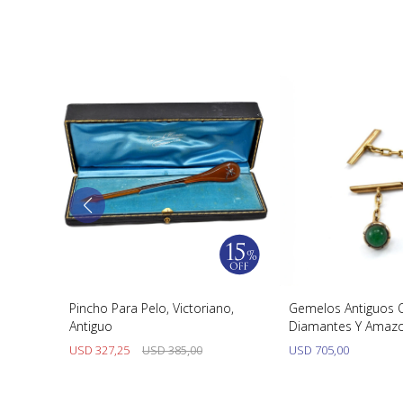
ta 925
Pincho Para Pelo, Victoriano,
Gemelos Antiguos 
Antiguo
Diamantes Y Amazon
1900´S
USD
327,25
USD
385,00
USD
705,00