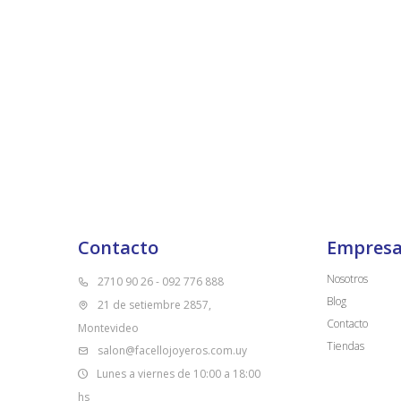
Contacto
Empres
Nosotros
2710 90 26 - 092 776 888
Blog
21 de setiembre 2857,
Contacto
Montevideo
Tiendas
salon@facellojoyeros.com.uy
Lunes a viernes de 10:00 a 18:00
hs