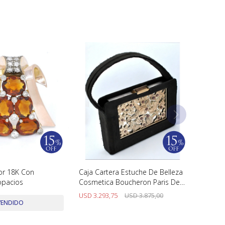
or 18K Con
Caja Cartera Estuche De Belleza
Topacios
Cosmetica Boucheron Paris De
Plata, Oro Y Rubies. Art Deco.
USD
3.293,75
USD
3.875,00
Hermosa!!
VENDIDO