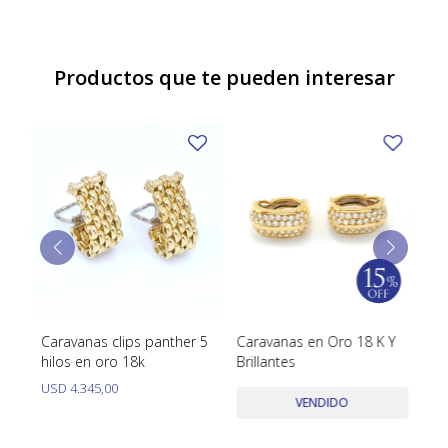
Productos que te pueden interesar
Caravanas clips panther 5
Caravanas en Oro 18 K Y
Ca
hilos en oro 18k
Brillantes
Bl
00
USD
4.345,00
U
VENDIDO