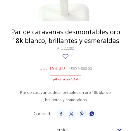
SWATCH
Llaveros
Pendientes y medallas
TISSOT
BULGARI
Marcadores de libros
Prendedores
CARTIER
Par de caravanas desmontables oro
Caravanas perlas
Pulseras
18k blanco, brillantes y esmeraldas
CHOPARD
22282
JAEGER-LECOULTRE
LONGINES
USD
4.981,00
USD
5.860,00
MOVADO
15
OMEGA
Par de caravanas desmontables en oro 18k blanco
OTRAS MARCAS RELOJES
, brillantes y esmeraldas.
ROLEX




TAG HEUER
Envíos