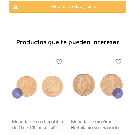
TUDOR
Este artículo está agotado.
VACHERON & CONSTANTIN
Productos que te pueden interesar
Moneda de oro Republica
Moneda de oro Gran
M
de Chile 100 pesos año
Bretaña un soberano/libra
Br
1952.
año 1925.
So