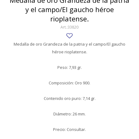
Medalla de oro Grandeza de la patria
SWATCH
y el campo/El gaucho héroe
Llaveros
Pendientes y medallas
TISSOT
BULGARI
rioplatense.
Marcadores de libros
Prendedores
33820
CARTIER
Caravanas perlas
Pulseras
CHOPARD
Medalla de oro Grandeza de la patria y el campo/El gaucho
héroe rioplatense.
JAEGER-LECOULTRE
LONGINES
Peso: 7,93 gr.
MOVADO
Composición: Oro 900.
OMEGA
Contenido oro puro: 7,14 gr.
OTRAS MARCAS RELOJES
Diámetro: 26 mm.
ROLEX
TAG HEUER
Precio: Consultar.