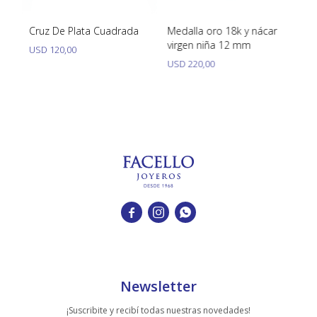
Cruz De Plata Cuadrada
Medalla oro 18k y nácar
Me
virgen niña 12 mm
vi
USD
120,00
USD
220,00
U



Newsletter
¡Suscribite y recibí todas nuestras novedades!