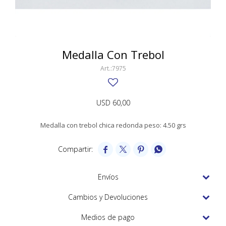
SWATCH
Llaveros
Pendientes y medallas
TISSOT
BULGARI
Marcadores de libros
Prendedores
CARTIER
Medalla Con Trebol
Caravanas perlas
Pulseras
CHOPARD
7975
JAEGER-LECOULTRE
USD
60,00
LONGINES
Medalla con trebol chica redonda peso: 4.50 grs
MOVADO
OMEGA




OTRAS MARCAS RELOJES
Envíos
ROLEX
Cambios y Devoluciones
TAG HEUER
Medios de pago