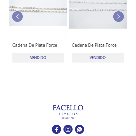
TUDOR
VACHERON & CONSTANTIN
Cadena De Plata Force
Cadena De Plata Force
Ca
VENDIDO
VENDIDO


