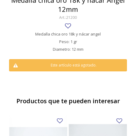
Medalla chica oro 18k y nácar Angel
SWATCH
12mm
Llaveros
Pendientes y medallas
TISSOT
BULGARI
21200
Marcadores de libros
Prendedores
CARTIER
Caravanas perlas
Pulseras
Medalla chica oro 18k y nácar angel
CHOPARD
Peso: 1 gr
Diametro: 12 mm
JAEGER-LECOULTRE
LONGINES
Este artículo está agotado.
MOVADO
OMEGA
Productos que te pueden interesar
OTRAS MARCAS RELOJES
ROLEX
TAG HEUER