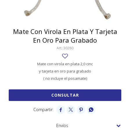
SWATCH
Llaveros
Pendientes y medallas
TISSOT
BULGARI
Marcadores de libros
Prendedores
CARTIER
Mate Con Virola En Plata Y Tarjeta
Caravanas perlas
Pulseras
En Oro Para Grabado
CHOPARD
30280
JAEGER-LECOULTRE
LONGINES
Mate con virola en plata 2,0 cinc
y tarjeta en oro para grabado
MOVADO
( no incluye el posamate)
OMEGA
CONSULTAR
OTRAS MARCAS RELOJES
ROLEX




TAG HEUER
Envíos