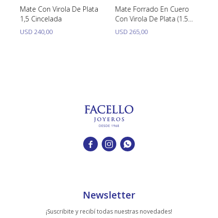
Mate Con Virola De Plata
Mate Forrado En Cuero
Ma
1,5 Cincelada
Con Virola De Plata (1.5
Vi
C/Pie)
Mo
USD
240,00
USD
265,00



Newsletter
¡Suscribite y recibí todas nuestras novedades!