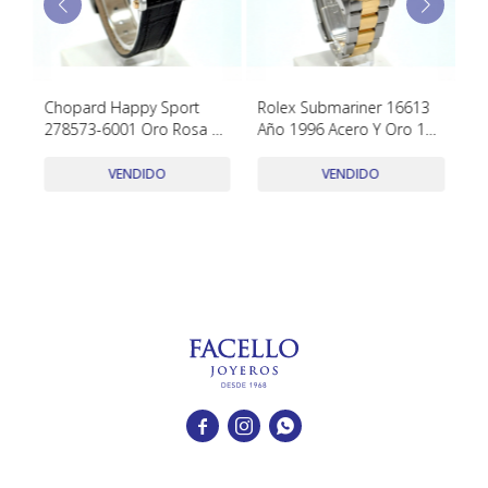
TUDOR
VACHERON & CONSTANTIN
ma
Chopard Happy Sport
Rolex Submariner 16613
Ha
278573-6001 Oro Rosa Y
Año 1996 Acero Y Oro 18K
St
Acero 30 Mm Y 5
Con Cajas, Papeles Y
19
Diamantes Moviles
Accesorios
W
VENDIDO
VENDIDO


