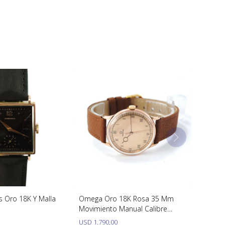
s Oro 18K Y Malla
Omega Oro 18K Rosa 35 Mm
Movimiento Manual Calibre
R17.8 Sc. Año 1942
USD
1.790,00