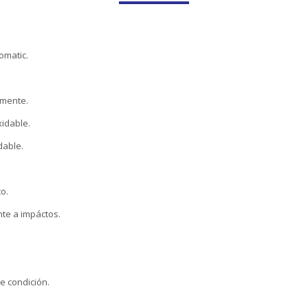
omatic.
amente.
xidable.
dable.
o.
ente a impáctos.
e condición.