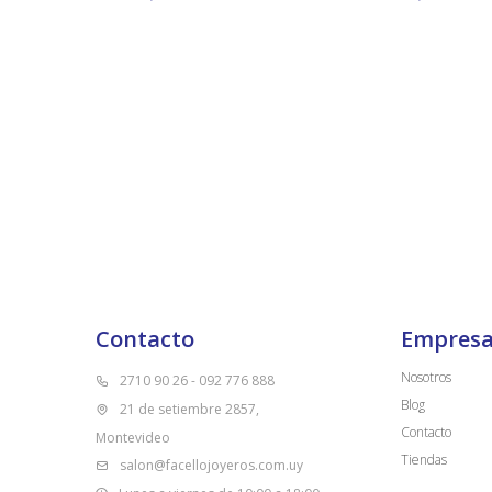
Contacto
Empres
Nosotros
2710 90 26 - 092 776 888
Blog
21 de setiembre 2857,
Contacto
Montevideo
Tiendas
salon@facellojoyeros.com.uy