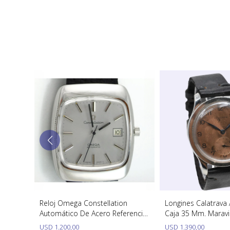
tico.
Reloj Omega Constellation
Longines Calatrava
Calibre
Automático De Acero Referencia
Caja 35 Mm. Maravil
198.0062 Calibre 1012
Rosa
USD
1.200,00
USD
1.390,00