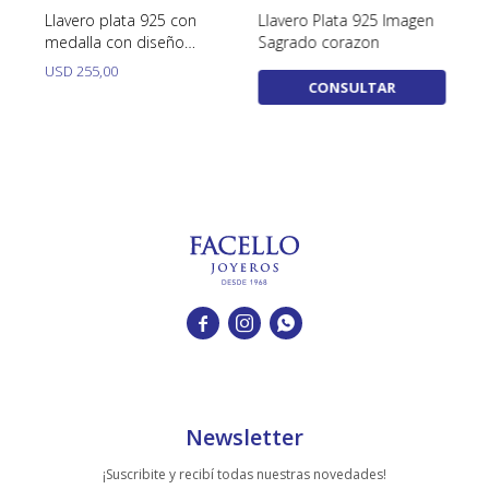
la
Llavero plata 925 con
Llavero Plata 925 Imagen
Ll
medalla con diseño
Sagrado corazon
R
trébol. Diámetro 27 mm
USD
255,00
U
CONSULTAR



Newsletter
¡Suscribite y recibí todas nuestras novedades!