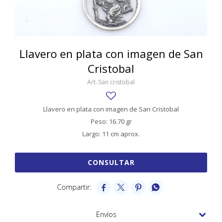
SWATCH
Llaveros
Pendientes y medallas
TISSOT
BULGARI
Marcadores de libros
Prendedores
CARTIER
Llavero en plata con imagen de San
Caravanas perlas
Pulseras
Cristobal
CHOPARD
San cristobal
JAEGER-LECOULTRE
LONGINES
Llavero en plata con imagen de San Cristobal
Peso: 16.70 gr
MOVADO
Largo: 11 cm aprox.
OMEGA
CONSULTAR
OTRAS MARCAS RELOJES
ROLEX




TAG HEUER
Envíos