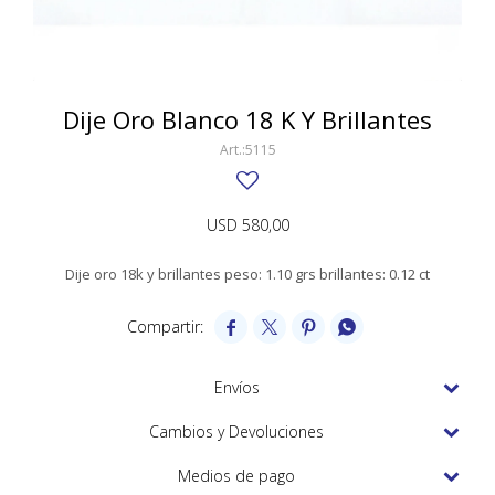
SWATCH
Llaveros
Pendientes y medallas
TISSOT
BULGARI
Marcadores de libros
Prendedores
CARTIER
Dije Oro Blanco 18 K Y Brillantes
Caravanas perlas
Pulseras
CHOPARD
5115
JAEGER-LECOULTRE
USD
580,00
LONGINES
Dije oro 18k y brillantes peso: 1.10 grs brillantes: 0.12 ct
MOVADO
OMEGA




OTRAS MARCAS RELOJES
Envíos
ROLEX
Cambios y Devoluciones
TAG HEUER
Medios de pago