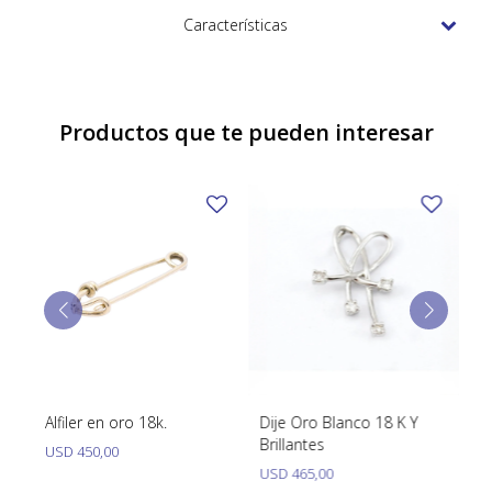
TUDOR
Características
VACHERON & CONSTANTIN
Productos que te pueden interesar
o
Alfiler en oro 18k.
Dije Oro Blanco 18 K Y
Di
Brillantes
Br
USD
450,00
USD
465,00
U