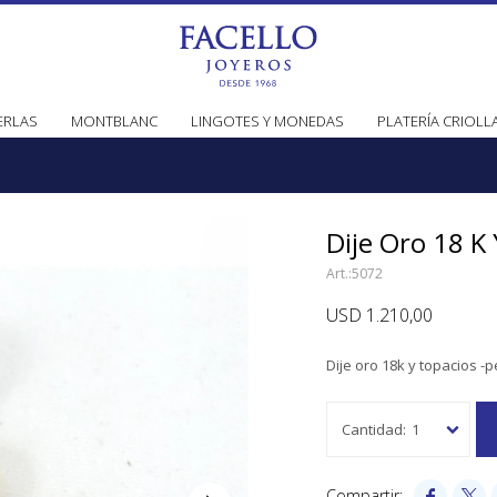
ERLAS
MONTBLANC
LINGOTES Y MONEDAS
PLATERÍA CRIOLL
Dije Oro 18 K
5072
USD
1.210,00
Dije oro 18k y topacios -p
1

