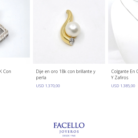
 K Con
Dije en oro 18k con brillante y
Colgante En O
perla
Y Zafiros
USD
1.370,00
USD
1.385,00