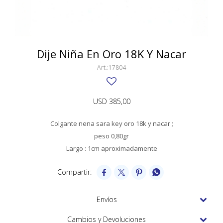
SWATCH
Llaveros
Pendientes y medallas
TISSOT
BULGARI
Marcadores de libros
Prendedores
CARTIER
Dije Niña En Oro 18K Y Nacar
Caravanas perlas
Pulseras
CHOPARD
17804
JAEGER-LECOULTRE
USD
385,00
LONGINES
Colgante nena sara key oro 18k y nacar ;
MOVADO
peso 0,80gr
OMEGA
Largo : 1cm aproximadamente
OTRAS MARCAS RELOJES




ROLEX
Envíos
TAG HEUER
Cambios y Devoluciones