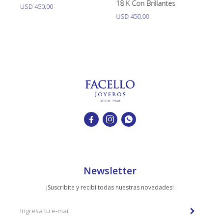
18 K Con Brillantes
Br
USD
450,00
USD
450,00
U



Newsletter
¡Suscribite y recibí todas nuestras novedades!