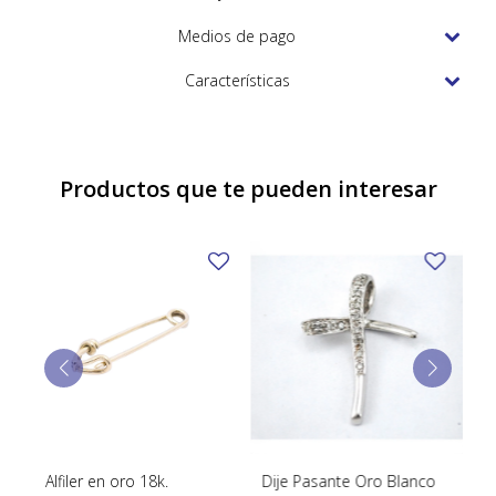
TUDOR
Medios de pago
VACHERON & CONSTANTIN
Características
Productos que te pueden interesar
a
Alfiler en oro 18k.
Dije Pasante Oro Blanco
Di