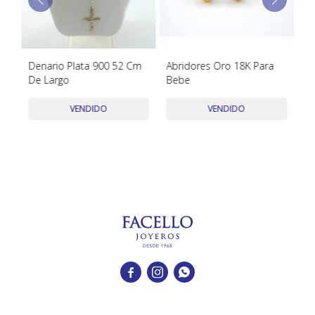
TUDOR
VACHERON & CONSTANTIN
Denario Plata 900 52 Cm
Abridores Oro 18K Para
Ca
De Largo
Bebe
ll
La
VENDIDO
VENDIDO


