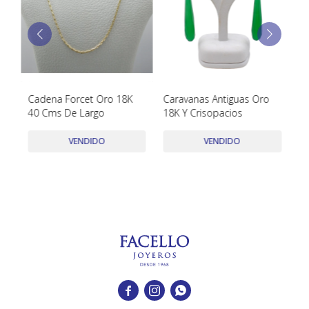
TUDOR
VACHERON & CONSTANTIN
Cadena Forcet Oro 18K
Caravanas Antiguas Oro
Ca
40 Cms De Largo
18K Y Crisopacios
Za
VENDIDO
VENDIDO


