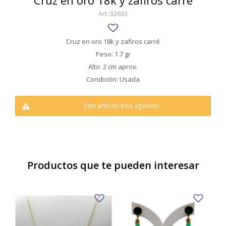
Cruz en oro 18k y zafiros carré
SWATCH
32693
Llaveros
Pendientes y medallas
TISSOT
BULGARI
Marcadores de libros
Prendedores
Cruz en oro 18k y zafiros carré
CARTIER
Peso: 1.7 gr
Caravanas perlas
Pulseras
Alto: 2 cm aprox.
CHOPARD
Condición: Usada
JAEGER-LECOULTRE
Este artículo está agotado.
LONGINES
MOVADO
OMEGA
Productos que te pueden interesar
OTRAS MARCAS RELOJES
ROLEX
TAG HEUER