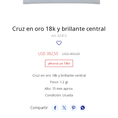
SWATCH
Llaveros
Pendientes y medallas
TISSOT
BULGARI
Marcadores de libros
Prendedores
CARTIER
Cruz en oro 18k y brillante central
Caravanas perlas
Pulseras
CHOPARD
32413
JAEGER-LECOULTRE
USD
382,50
USD
450,00
LONGINES
15
MOVADO
Cruz en oro 18k y brillante central
OMEGA
Peso: 1.2 gr
OTRAS MARCAS RELOJES
Alto: 15 mm aprox.
Condición: Usada
ROLEX




TAG HEUER