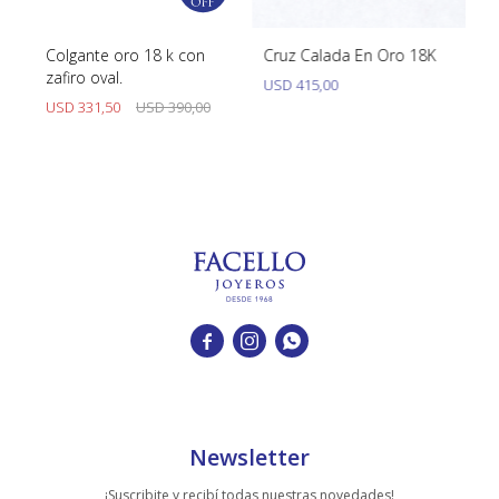
ro
Colgante oro 18 k con
Cruz Calada En Oro 18K
Di
zafiro oval.
en
USD
415,00
USD
331,50
USD
390,00
U



Newsletter
¡Suscribite y recibí todas nuestras novedades!