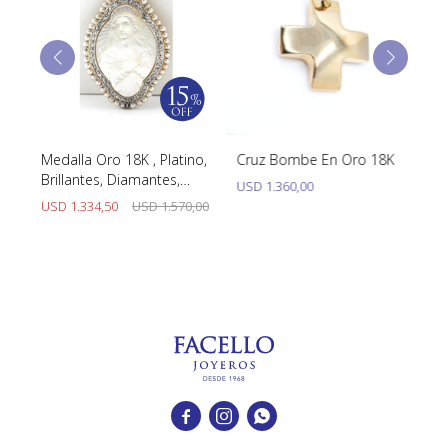
Medalla Oro 18K , Platino,
Cruz Bombe En Oro 18K
Co
Brillantes, Diamantes,
Or
USD
1.360,00
Perlas Y Nacar
Di
00
USD
1.334,50
USD
1.570,00
U
Cu


