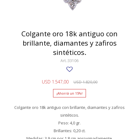
SWATCH
Llaveros
Pendientes y medallas
TISSOT
BULGARI
Marcadores de libros
Prendedores
CARTIER
Colgante oro 18k antiguo con
Caravanas perlas
Pulseras
brillante, diamantes y zafiros
CHOPARD
sintéticos.
JAEGER-LECOULTRE
33106
LONGINES
MOVADO
USD
1.547,00
USD
1.820,00
OMEGA
15
OTRAS MARCAS RELOJES
Colgante oro 18k antiguo con brillante, diamantes y zafiros
sintéticos.
ROLEX
Peso: 4,0 gr.
TAG HEUER
Brillantes: 0,20 ct.
Medidas: 3,9 cm por 1,8 cm aproximadamente.