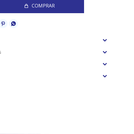
COMPRAR


s