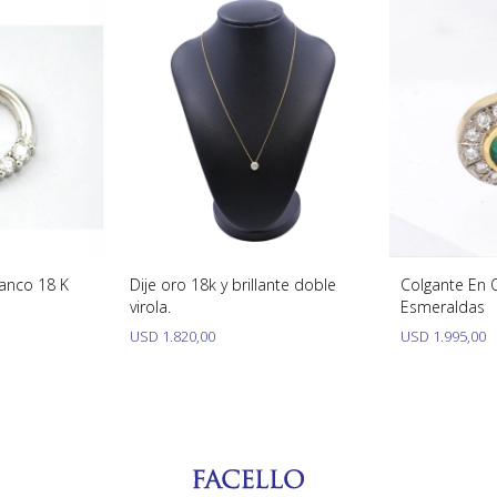
lanco 18 K
Dije oro 18k y brillante doble
Colgante En O
virola.
Esmeraldas
USD
1.820,00
USD
1.995,00