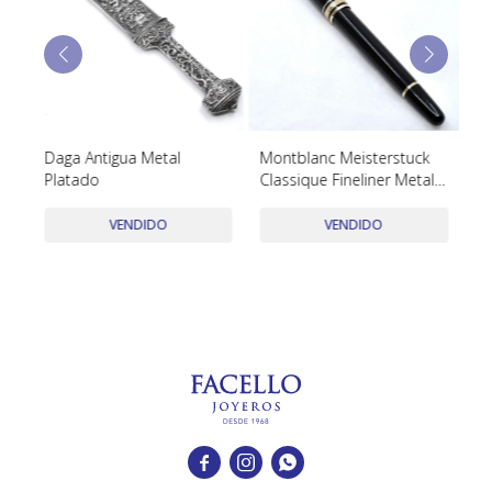
TUDOR
VACHERON & CONSTANTIN
Daga Antigua Metal
Montblanc Meisterstuck
Pu
Platado
Classique Fineliner Metal
Dorado Y Negro
VENDIDO
VENDIDO


