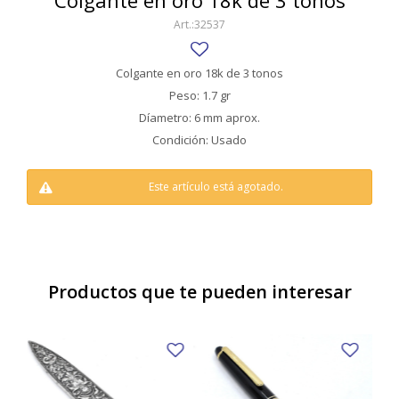
Colgante en oro 18k de 3 tonos
SWATCH
32537
Llaveros
Pendientes y medallas
TISSOT
BULGARI
Marcadores de libros
Prendedores
Colgante en oro 18k de 3 tonos
CARTIER
Peso: 1.7 gr
Caravanas perlas
Pulseras
Díametro: 6 mm aprox.
CHOPARD
Condición: Usado
JAEGER-LECOULTRE
Este artículo está agotado.
LONGINES
MOVADO
OMEGA
Productos que te pueden interesar
OTRAS MARCAS RELOJES
ROLEX
TAG HEUER