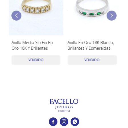
TUDOR
VACHERON & CONSTANTIN
Anillo Medio Sin Fin En
Anillo En Oro 18K Blanco,
C
Oro 18K Y Brillantes
Brillantes Y Esmeraldas
Fo
VENDIDO
VENDIDO


