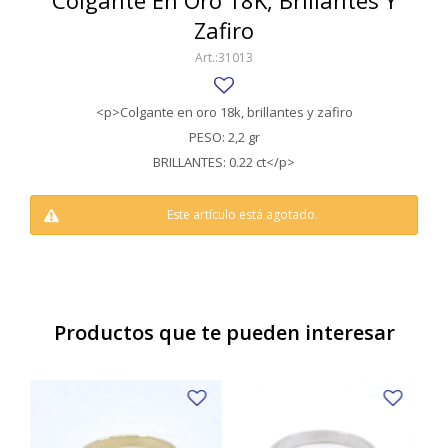
Colgante En Oro 18K, Brillantes Y
SWATCH
Zafiro
Llaveros
Pendientes y medallas
TISSOT
BULGARI
31013
Marcadores de libros
Prendedores
CARTIER
Caravanas perlas
Pulseras
<p>Colgante en oro 18k, brillantes y zafiro
CHOPARD
PESO: 2,2 gr
BRILLANTES: 0.22 ct</p>
JAEGER-LECOULTRE
LONGINES
Este artículo está agotado.
MOVADO
OMEGA
Productos que te pueden interesar
OTRAS MARCAS RELOJES
ROLEX
TAG HEUER