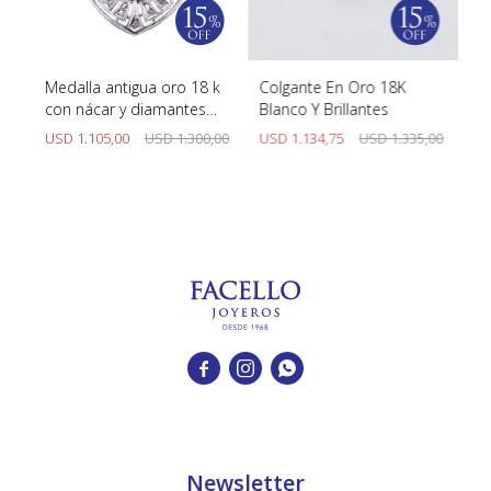
a
Medalla antigua oro 18 k
Colgante En Oro 18K
Di
con nácar y diamantes
Blanco Y Brillantes
za
San Antonio de Padua
00
USD
1.105,00
USD
1.300,00
USD
1.134,75
USD
1.335,00
U



Newsletter