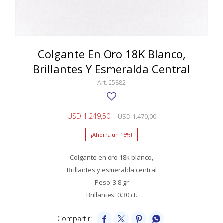
SWATCH
Llaveros
Pendientes y medallas
TISSOT
BULGARI
Marcadores de libros
Prendedores
CARTIER
Colgante En Oro 18K Blanco,
Caravanas perlas
Pulseras
Brillantes Y Esmeralda Central
CHOPARD
25882
JAEGER-LECOULTRE
LONGINES
USD
1.249,50
USD
1.470,00
MOVADO
15
OMEGA
Colgante en oro 18k blanco,
OTRAS MARCAS RELOJES
Brillantes y esmeralda central
Peso: 3.8 gr
ROLEX
Brillantes: 0.30 ct.
TAG HEUER



