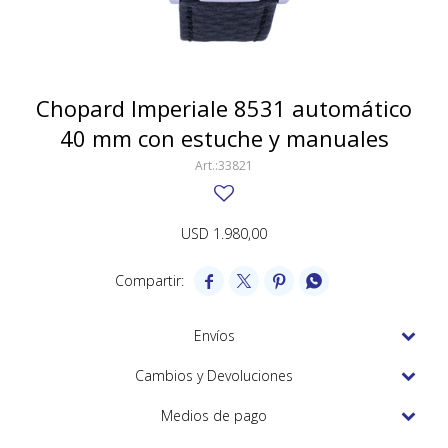
SWATCH
Llaveros
Pendientes y medallas
TISSOT
BULGARI
Marcadores de libros
Prendedores
CARTIER
Chopard Imperiale 8531 automático
Caravanas perlas
Pulseras
40 mm con estuche y manuales
CHOPARD
33821
JAEGER-LECOULTRE
LONGINES
USD
1.980,00
MOVADO




OMEGA
OTRAS MARCAS RELOJES
Envíos
ROLEX
Cambios y Devoluciones
TAG HEUER
Medios de pago