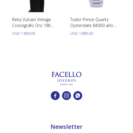
Y
Reloj Vulcain Vintage
Tudor Prince Quartz
Ca
Cronógrafo Oro 18K
Oysterdate 84000 año
Qu
Amarillo
1989 caja 34 mm acero
cu
USD
1.800,00
USD
1.880,00
U
inoxidable.



Newsletter