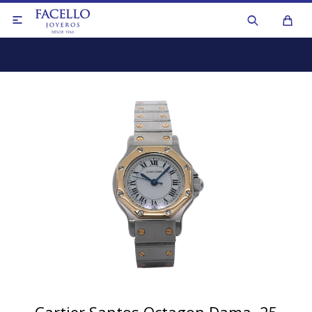

Anillos
Aros y caravanas
Anillos
Collares y cadenas
Aros y caravanas
Colgantes y dijes
Collares de perlas
Medallas y cruces
Collares y cadenas
Pulseras
Otros