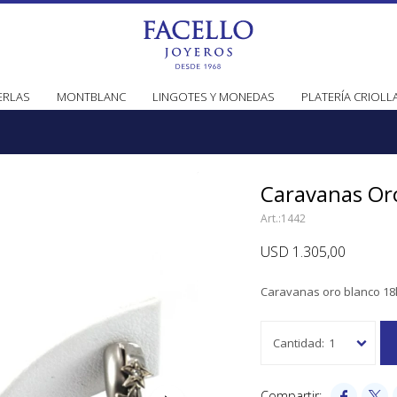
ERLAS
MONTBLANC
LINGOTES Y MONEDAS
PLATERÍA CRIOLL
Caravanas Oro
1442
USD
1.305,00
Caravanas oro blanco 18k y
1

