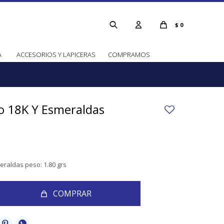
$
0
A
ACCESORIOS Y LAPICERAS
COMPRAMOS
o 18K Y Esmeraldas
raldas peso: 1.80 grs
COMPRAR

