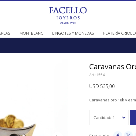
ERLAS
MONTBLANC
LINGOTES Y MONEDAS
PLATERÍA CRIOLL
Caravanas Or
1554
USD
535,00
Caravanas oro 18k y esme
1

