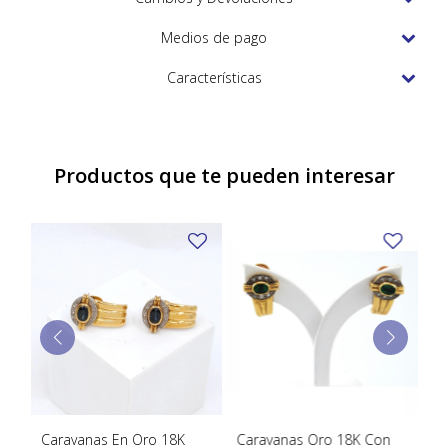
TUDOR
Medios de pago
VACHERON & CONSTANTIN
Características
Productos que te pueden interesar
Caravanas En Oro 18K
Caravanas Oro 18K Con
Ca