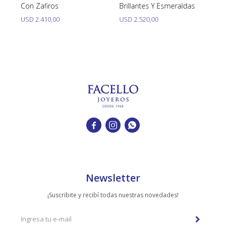
Con Zafiros
Brillantes Y Esmeraldas
To
USD
2.410,00
USD
2.520,00
U



Newsletter
¡Suscribite y recibí todas nuestras novedades!