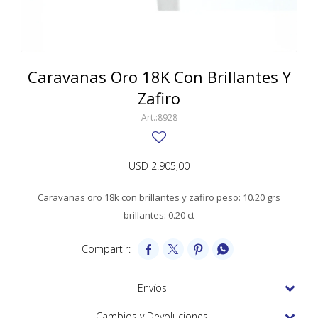
SWATCH
Llaveros
Pendientes y medallas
TISSOT
BULGARI
Marcadores de libros
Prendedores
CARTIER
Caravanas Oro 18K Con Brillantes Y
Caravanas perlas
Pulseras
Zafiro
CHOPARD
8928
JAEGER-LECOULTRE
LONGINES
USD
2.905,00
MOVADO
Caravanas oro 18k con brillantes y zafiro peso: 10.20 grs
OMEGA
brillantes: 0.20 ct
OTRAS MARCAS RELOJES




ROLEX
Envíos
TAG HEUER
Cambios y Devoluciones