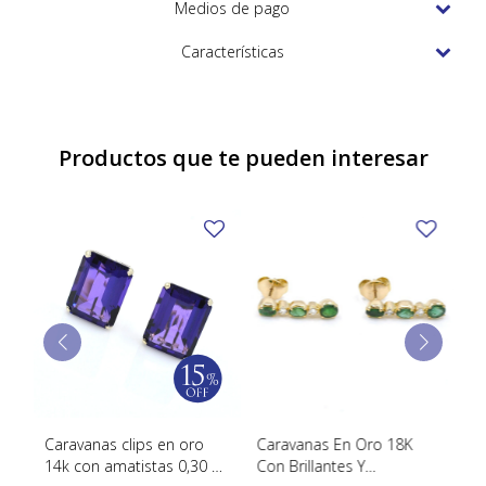
TUDOR
Medios de pago
VACHERON & CONSTANTIN
Características
Productos que te pueden interesar
o
Caravanas clips en oro
Caravanas En Oro 18K
Ca
14k con amatistas 0,30 ct
Con Brillantes Y
Or