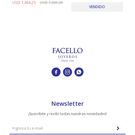
aprox.
Esmeraldas
00
USD
1.364,25
USD
1.605,00
U
VENDIDO



Newsletter
¡Suscribite y recibí todas nuestras novedades!