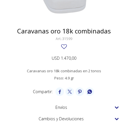
SWATCH
Llaveros
Pendientes y medallas
TISSOT
BULGARI
Marcadores de libros
Prendedores
CARTIER
Caravanas oro 18k combinadas
Caravanas perlas
Pulseras
CHOPARD
31599
JAEGER-LECOULTRE
USD
1.470,00
LONGINES
Caravanas oro 18k combinadas en 2 tonos
MOVADO
Peso: 4.9 gr
OMEGA




OTRAS MARCAS RELOJES
ROLEX
Envíos
TAG HEUER
Cambios y Devoluciones