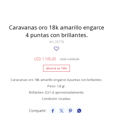
SWATCH
Llaveros
Pendientes y medallas
TISSOT
BULGARI
Marcadores de libros
Prendedores
CARTIER
Caravanas oro 18k amarillo engarce
Caravanas perlas
Pulseras
4 puntas con brillantes.
CHOPARD
33778
JAEGER-LECOULTRE
LONGINES
USD
1.105,00
USD
1.300,00
MOVADO
15
OMEGA
Caravanas oro 18k amarillo engarce 4 puntas con brillantes.
OTRAS MARCAS RELOJES
Peso: 1,8 gr.
Brillantes: 0,51 ct aproximadamente.
ROLEX
Condición: Usadas.
TAG HEUER



