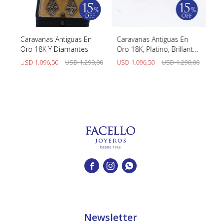
Caravanas Antiguas En
Caravanas Antiguas En
Ca
Oro 18K Y Diamantes
Oro 18K, Platino, Brillantes
Bl
Y Diamantes
00
USD
1.096,50
USD
1.290,00
USD
1.096,50
USD
1.290,00
U



Newsletter