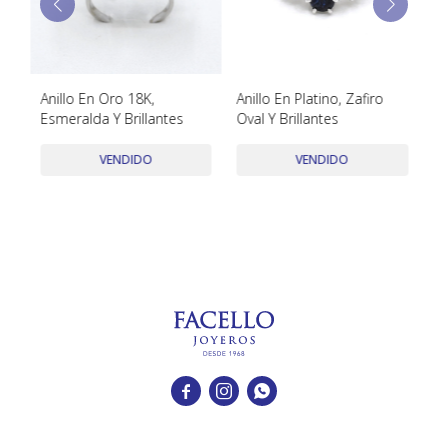
TUDOR
VACHERON & CONSTANTIN
Anillo En Oro 18K,
Anillo En Platino, Zafiro
Co
Esmeralda Y Brillantes
Oval Y Brillantes
D
VENDIDO
VENDIDO


