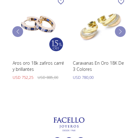
Aros oro 18k zafiros carré
Caravanas En Oro 18K De
Ca
y brillantes
3 Colores
Pe
USD
752,25
USD
885,00
USD
780,00
U