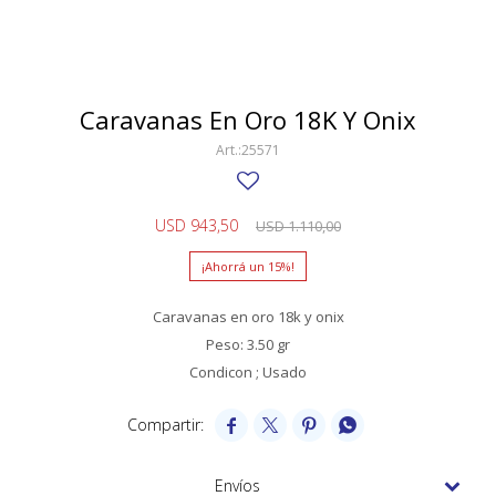
SWATCH
Llaveros
Pendientes y medallas
TISSOT
BULGARI
Marcadores de libros
Prendedores
CARTIER
Caravanas En Oro 18K Y Onix
Caravanas perlas
Pulseras
CHOPARD
25571
JAEGER-LECOULTRE
USD
943,50
USD
1.110,00
LONGINES
15
MOVADO
Caravanas en oro 18k y onix
OMEGA
Peso: 3.50 gr
OTRAS MARCAS RELOJES
Condicon ; Usado
ROLEX




TAG HEUER
Envíos