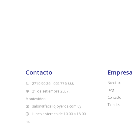
Contacto
Empres
Nosotros
2710 90 26 - 092 776 888
Blog
21 de setiembre 2857,
Contacto
Montevideo
Tiendas
salon@facellojoyeros.com.uy
Lunes a viernes de 10:00 a 18:00
hs