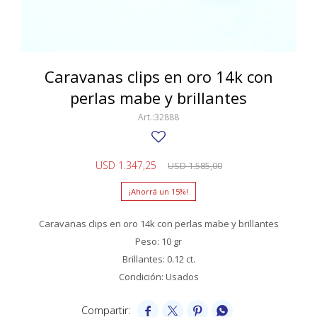
SWATCH
Llaveros
Pendientes y medallas
TISSOT
BULGARI
Marcadores de libros
Prendedores
CARTIER
Caravanas clips en oro 14k con
Caravanas perlas
Pulseras
perlas mabe y brillantes
CHOPARD
32888
JAEGER-LECOULTRE
LONGINES
USD
1.347,25
USD
1.585,00
MOVADO
15
OMEGA
Caravanas clips en oro 14k con perlas mabe y brillantes
OTRAS MARCAS RELOJES
Peso: 10 gr
Brillantes: 0.12 ct.
ROLEX
Condición: Usados
TAG HEUER



