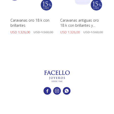
Caravanas oro 18 k con
Caravanas antiguas oro
Ca
brillantes
18 k con brillantes y
14
diamantes
ap
00
USD
1.326,00
USD
1.560,00
USD
1.326,00
USD
1.560,00
U


