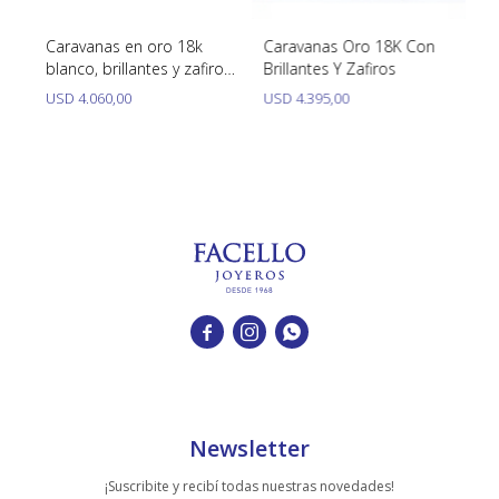
Caravanas en oro 18k
Caravanas Oro 18K Con
Ca
blanco, brillantes y zafiro
Brillantes Y Zafiros
en
A
oval
br
USD
4.060,00
USD
4.395,00
U



Newsletter
¡Suscribite y recibí todas nuestras novedades!