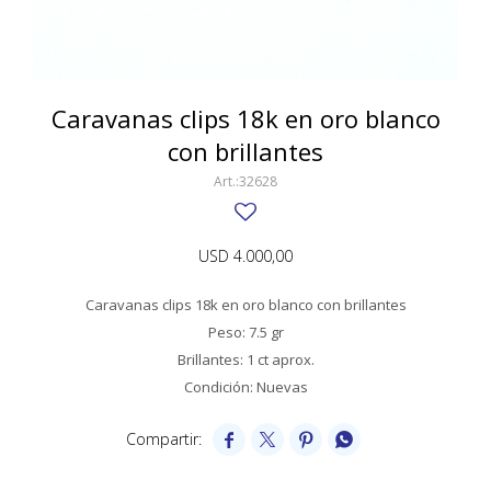
SWATCH
Llaveros
Pendientes y medallas
TISSOT
BULGARI
Marcadores de libros
Prendedores
CARTIER
Caravanas clips 18k en oro blanco
Caravanas perlas
Pulseras
con brillantes
CHOPARD
32628
JAEGER-LECOULTRE
LONGINES
USD
4.000,00
MOVADO
Caravanas clips 18k en oro blanco con brillantes
OMEGA
Peso: 7.5 gr
Brillantes: 1 ct aprox.
OTRAS MARCAS RELOJES
Condición: Nuevas
ROLEX




TAG HEUER