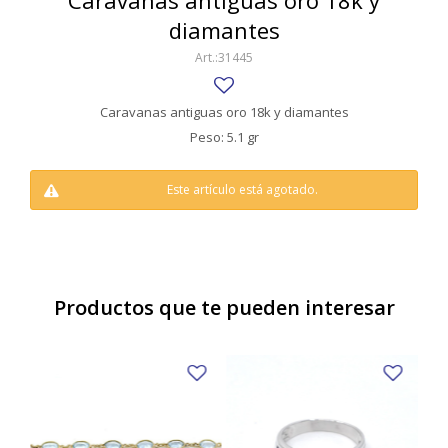
Caravanas antiguas oro 18k y
SWATCH
diamantes
Llaveros
Pendientes y medallas
TISSOT
BULGARI
31445
Marcadores de libros
Prendedores
CARTIER
Caravanas perlas
Pulseras
Caravanas antiguas oro 18k y diamantes
CHOPARD
Peso: 5.1 gr
JAEGER-LECOULTRE
Este artículo está agotado.
LONGINES
MOVADO
OMEGA
Productos que te pueden interesar
OTRAS MARCAS RELOJES
ROLEX
TAG HEUER