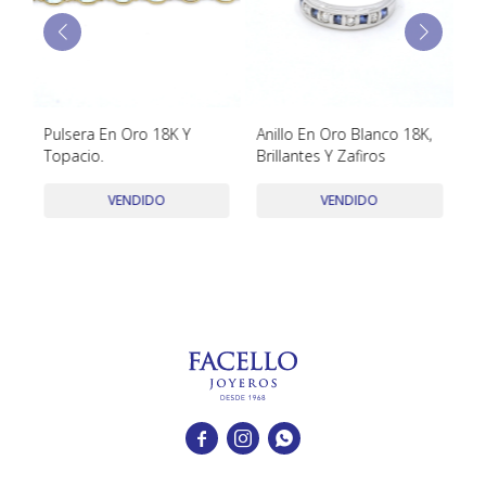
TUDOR
VACHERON & CONSTANTIN
Pulsera En Oro 18K Y
Anillo En Oro Blanco 18K,
Co
Topacio.
Brillantes Y Zafiros
an
VENDIDO
VENDIDO


