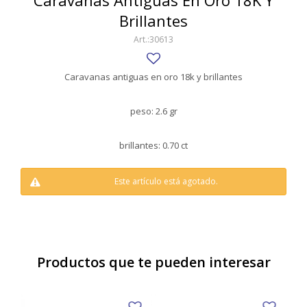
Caravanas Antiguas En Oro 18K Y
SWATCH
Brillantes
Llaveros
Pendientes y medallas
TISSOT
BULGARI
30613
Marcadores de libros
Prendedores
CARTIER
Caravanas perlas
Pulseras
Caravanas antiguas en oro 18k y brillantes
CHOPARD
peso: 2.6 gr
JAEGER-LECOULTRE
brillantes: 0.70 ct
LONGINES
MOVADO
Este artículo está agotado.
OMEGA
OTRAS MARCAS RELOJES
ROLEX
Productos que te pueden interesar
TAG HEUER