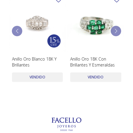
TUDOR
VACHERON & CONSTANTIN
Anillo Oro Blanco 18K Y
Anillo Oro 18K Con
Ca
Brillantes
Brillantes Y Esmeraldas
Bl
VENDIDO
VENDIDO