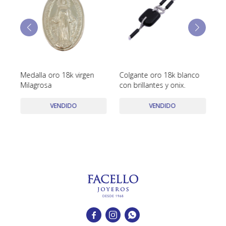
TUDOR
VACHERON & CONSTANTIN
Medalla oro 18k virgen
Colgante oro 18k blanco
An
Milagrosa
con brillantes y onix.
VENDIDO
VENDIDO


