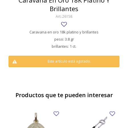
Caravana En Oro 18K Platino Y
SWATCH
Brillantes
Llaveros
Pendientes y medallas
TISSOT
BULGARI
26158
Marcadores de libros
Prendedores
CARTIER
Caravanas perlas
Pulseras
Caravana en oro 18k platino y brillantes
CHOPARD
peso: 3.8 gr
brillantes: 1 ct.
JAEGER-LECOULTRE
LONGINES
Este artículo está agotado.
MOVADO
OMEGA
Productos que te pueden interesar
OTRAS MARCAS RELOJES
ROLEX
TAG HEUER