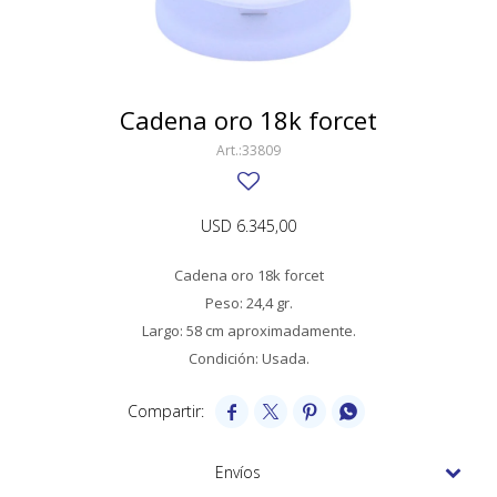
SWATCH
Llaveros
Pendientes y medallas
TISSOT
BULGARI
Marcadores de libros
Prendedores
CARTIER
Cadena oro 18k forcet
Caravanas perlas
Pulseras
CHOPARD
33809
JAEGER-LECOULTRE
USD
6.345,00
LONGINES
Cadena oro 18k forcet
MOVADO
Peso: 24,4 gr.
OMEGA
Largo: 58 cm aproximadamente.
Condición: Usada.
OTRAS MARCAS RELOJES




ROLEX
TAG HEUER
Envíos