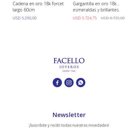
Cadena en oro 18k forcet
Gargantilla en oro 18k ,
Co
largo 60cm
esmeraldas y brillantes.
Co
USD
5.290,00
USD
5.724,75
USD
6.735,00
U



Newsletter
¡Suscribite y recibí todas nuestras novedades!