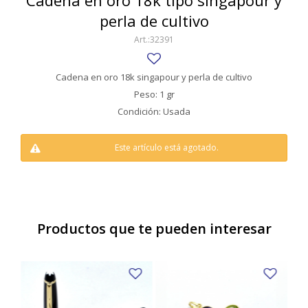
Cadena en oro 18k tipo singapour y
SWATCH
perla de cultivo
Llaveros
Pendientes y medallas
TISSOT
BULGARI
32391
Marcadores de libros
Prendedores
CARTIER
Caravanas perlas
Pulseras
Cadena en oro 18k singapour y perla de cultivo
CHOPARD
Peso: 1 gr
Condición: Usada
JAEGER-LECOULTRE
LONGINES
Este artículo está agotado.
MOVADO
OMEGA
Productos que te pueden interesar
OTRAS MARCAS RELOJES
ROLEX
TAG HEUER