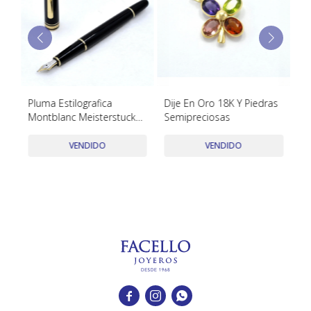
TUDOR
VACHERON & CONSTANTIN
Pluma Estilografica
Dije En Oro 18K Y Piedras
Mo
Montblanc Meisterstuck
Semipreciosas
P
Usada
De
VENDIDO
VENDIDO


