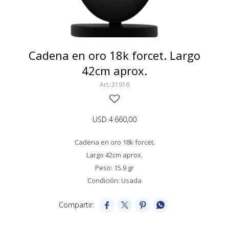
SWATCH
Llaveros
Pendientes y medallas
TISSOT
BULGARI
Marcadores de libros
Prendedores
CARTIER
Cadena en oro 18k forcet. Largo
Caravanas perlas
Pulseras
42cm aprox.
CHOPARD
31916
JAEGER-LECOULTRE
LONGINES
USD
4.660,00
MOVADO
Cadena en oro 18k forcet.
OMEGA
Largo 42cm aprox.
Peso: 15.9 gr
OTRAS MARCAS RELOJES
Condición: Usada
ROLEX




TAG HEUER