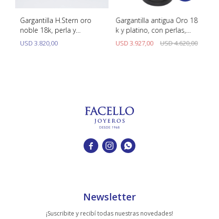
8k
Gargantilla H.Stern oro
Gargantilla antigua Oro 18
Ca
noble 18k, perla y
k y platino, con perlas,
co
brillantes con estuche.
brillantes y diamantes.
USD
3.820,00
USD
3.927,00
USD
4.620,00
U



Newsletter
¡Suscribite y recibí todas nuestras novedades!