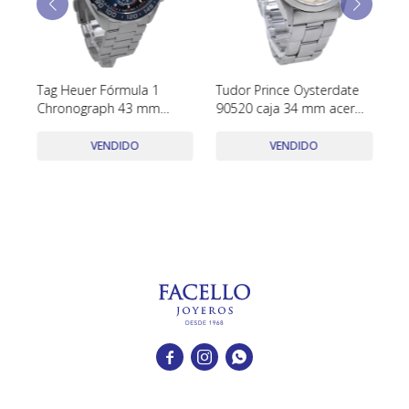
TUDOR
VACHERON & CONSTANTIN
ño
Tag Heuer Fórmula 1
Tudor Prince Oysterdate
O
o
Chronograph 43 mm
90520 caja 34 mm acero
14
quartz CAZ1014 con
inoxidable año 1983
ca
estuche y papeles
VENDIDO
VENDIDO


