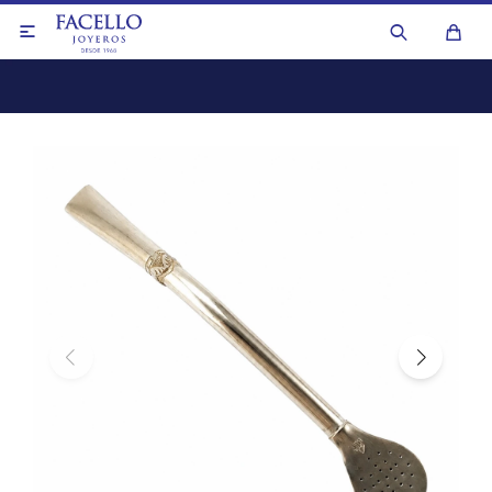

Anillos
Aros y caravanas
Anillos
Collares y cadenas
Aros y caravanas
Colgantes y dijes
Collares de perlas
Medallas y cruces
Collares y cadenas
Pulseras
Otros