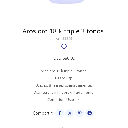
SWATCH
Llaveros
Pendientes y medallas
TISSOT
BULGARI
Marcadores de libros
Prendedores
CARTIER
Aros oro 18 k triple 3 tonos.
Caravanas perlas
Pulseras
CHOPARD
33395
JAEGER-LECOULTRE
USD
590,00
LONGINES
Aros oro 18 k triple 3 tonos.
MOVADO
Peso: 2 gr.
OMEGA
Ancho: 8 mm aproximadamente.
Diámetro: 9 mm aproximadamente.
OTRAS MARCAS RELOJES
Condición: Usados.
ROLEX




TAG HEUER