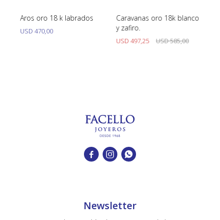
on
Aros oro 18 k labrados
Caravanas oro 18k blanco
Ca
y zafiro.
or
USD
470,00
USD
497,25
USD
585,00
U



Newsletter