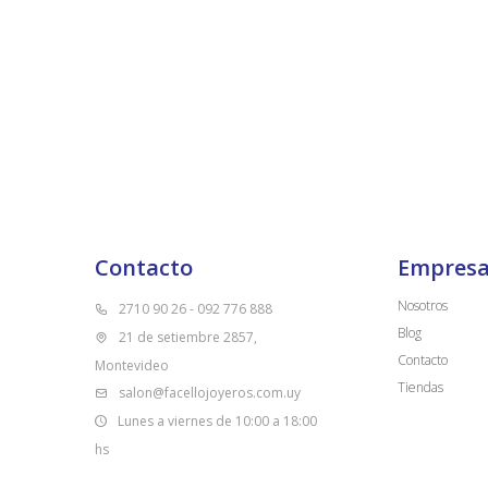
Contacto
Empres
Nosotros
2710 90 26 - 092 776 888
Blog
21 de setiembre 2857,
Contacto
Montevideo
Tiendas
salon@facellojoyeros.com.uy
Lunes a viernes de 10:00 a 18:00
hs