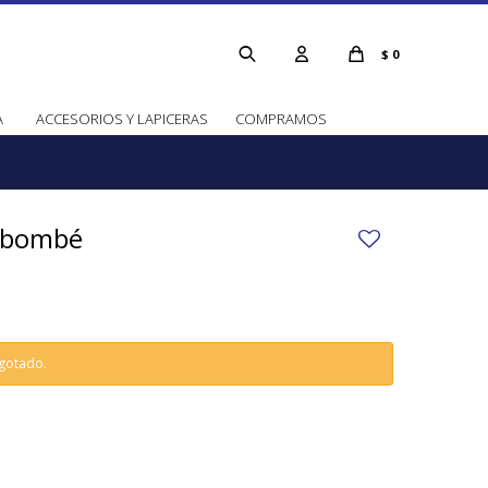
$
0
A
ACCESORIOS Y LAPICERAS
COMPRAMOS
k bombé
agotado.