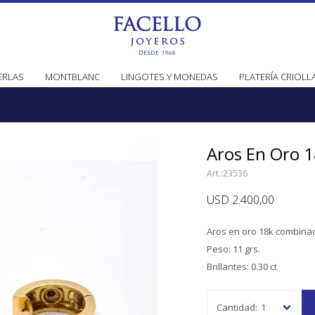
ERLAS
MONTBLANC
LINGOTES Y MONEDAS
PLATERÍA CRIOLL
Aros En Oro 1
23536
USD
2.400,00
Aros en oro 18k combinad
Peso: 11 grs.
Brillantes: 0.30 ct
1