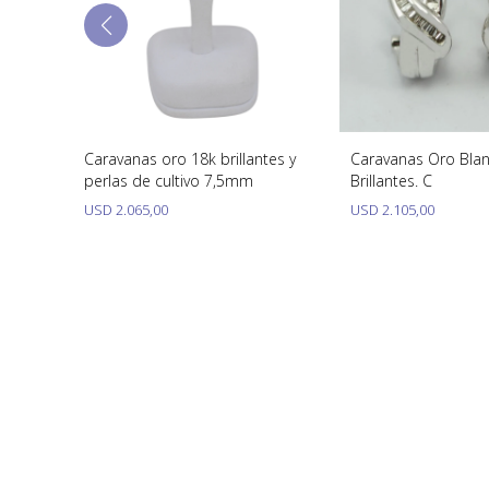
K Y
Caravanas oro 18k brillantes y
Caravanas Oro Blan
perlas de cultivo 7,5mm
Brillantes. C
USD
2.065,00
USD
2.105,00