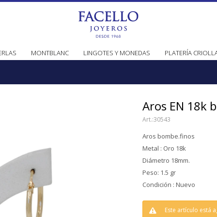
ERLAS
MONTBLANC
LINGOTES Y MONEDAS
PLATERÍA CRIOLL
Aros EN 18k
30543
Aros bombe.finos
Metal : Oro 18k
Diámetro 18mm.
Peso: 1.5 gr
Condición : Nuevo
Este artículo está 