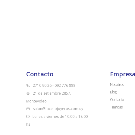
Contacto
Empres
Nosotros
2710 90 26 - 092 776 888
Blog
21 de setiembre 2857,
Contacto
Montevideo
Tiendas
salon@facellojoyeros.com.uy
Lunes a viernes de 10:00 a 18:00
hs