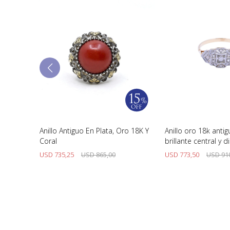
rquiz
Anillo Antiguo En Plata, Oro 18K Y
Anillo oro 18k anti
Coral
brillante central y 
USD
735,25
USD
865,00
USD
773,50
USD
91