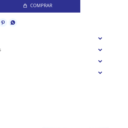
COMPRAR


s