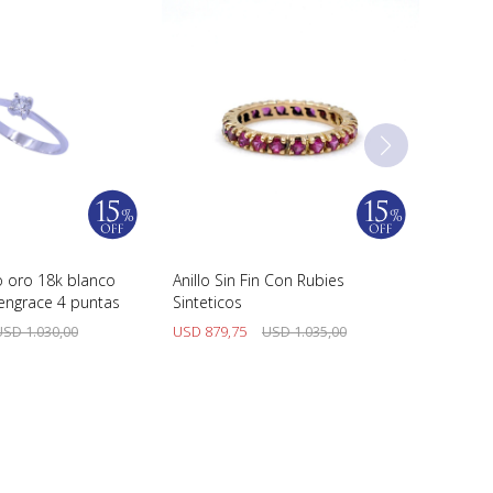
io oro 18k blanco
Anillo Sin Fin Con Rubies
 engrace 4 puntas
Sinteticos
USD
1.030,00
USD
879,75
USD
1.035,00