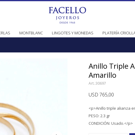
ERLAS
MONTBLANC
LINGOTES Y MONEDAS
PLATERÍA CRIOLL
Anillo Triple 
Amarillo
30697
USD
765,00
<p>Anillo triple alianza e
PESO: 2.3 gr
CONDICIÓN: Usado.</p>