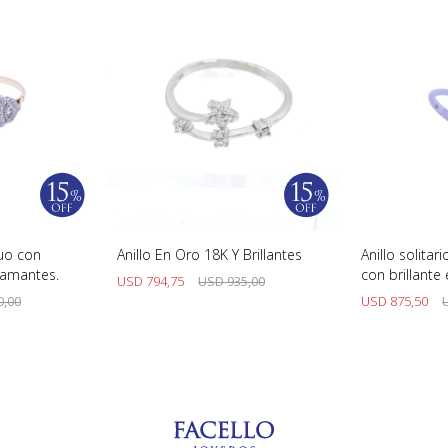
guo con
Anillo En Oro 18K Y Brillantes
Anillo solitar
diamantes.
con brillante
USD
794,75
USD
935,00
0,00
USD
875,50