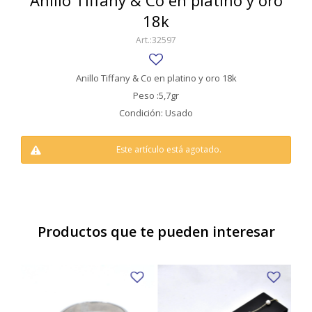
Anillo Tiffany & Co en platino y oro
SWATCH
18k
Llaveros
Pendientes y medallas
TISSOT
BULGARI
32597
Marcadores de libros
Prendedores
CARTIER
Caravanas perlas
Pulseras
Anillo Tiffany & Co en platino y oro 18k
CHOPARD
Peso :5,7gr
Condición: Usado
JAEGER-LECOULTRE
LONGINES
Este artículo está agotado.
MOVADO
OMEGA
Productos que te pueden interesar
OTRAS MARCAS RELOJES
ROLEX
TAG HEUER