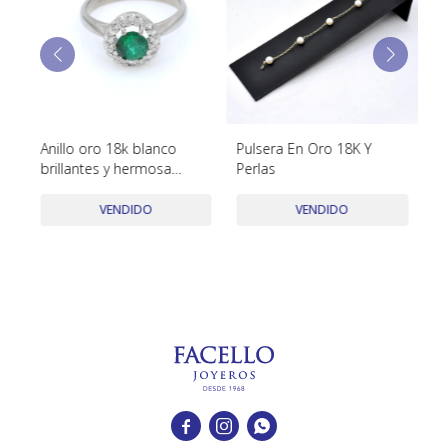
TUDOR
VACHERON & CONSTANTIN
o Y
Anillo oro 18k blanco
Pulsera En Oro 18K Y
An
brillantes y hermosa
Perlas
To
esmeralda
D
VENDIDO
VENDIDO


