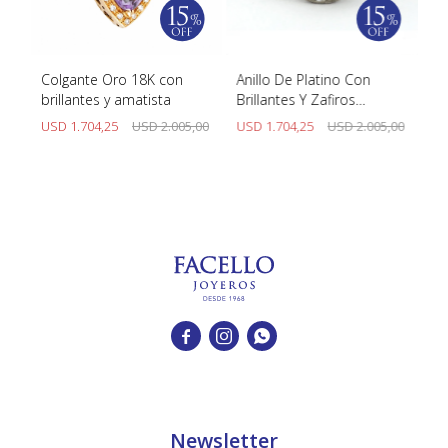
Colgante Oro 18K con
Anillo De Platino Con
Pu
brillantes y amatista
Brillantes Y Zafiros
Pe
Sinteticos
00
USD
1.704,25
USD
2.005,00
USD
1.704,25
USD
2.005,00
U



Newsletter