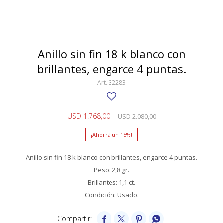
SWATCH
Llaveros
Pendientes y medallas
TISSOT
BULGARI
Marcadores de libros
Prendedores
CARTIER
Anillo sin fin 18 k blanco con
Caravanas perlas
Pulseras
brillantes, engarce 4 puntas.
CHOPARD
32283
JAEGER-LECOULTRE
LONGINES
USD
1.768,00
USD
2.080,00
MOVADO
15
OMEGA
Anillo sin fin 18 k blanco con brillantes, engarce 4 puntas.
OTRAS MARCAS RELOJES
Peso: 2,8 gr.
Brillantes: 1,1 ct.
ROLEX
Condición: Usado.
TAG HEUER



