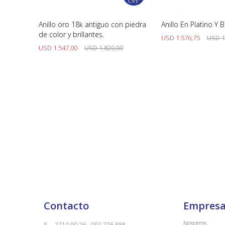
rillante
Anillo oro 18k antiguo con piedra
Anillo En Platino Y B
de color y brillantes.
USD
1.576,75
USD
1
0
USD
1.547,00
USD
1.820,00
Contacto
Empres
Nosotros
2710 90 26 - 092 776 888