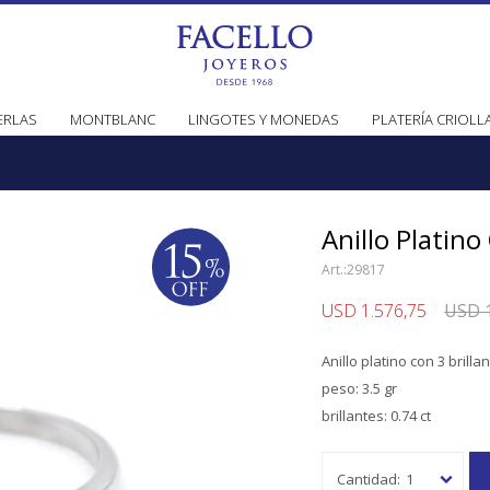
ERLAS
MONTBLANC
LINGOTES Y MONEDAS
PLATERÍA CRIOLL
Anillo Platino
29817
USD
1.576,75
USD
Anillo platino con 3 brilla
peso: 3.5 gr
brillantes: 0.74 ct
1