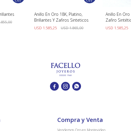
rillantes
Anillo En Oro 18K, Platino,
Anillo En Oro 
Brillantes Y Zafiros Sinteticos
Zafiro Sintéti
.855,00
USD
1.585,25
USD
1.865,00
USD
1.585,25



a
Compra y Venta
Vendemos Oro en Montevideo